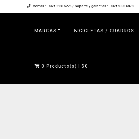
Ventas : +569 9666 5226 / Soporte y garantías : +569 8905 6873
MARCAS
BICICLETAS / CUADROS
0
Producto(s) |
$0