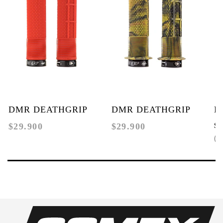
DMR DEATHGRIP
DMR DEATHGRIP
DM
$29.900
$29.900
$2
RED FLANGELESS
CAMO FLANGE
G
( $2
FL
OF