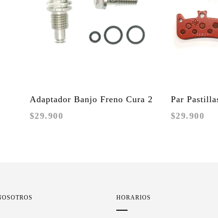
Banjo Freno Cura 2
Par Pastillas Larga Duracion
$29.900
Cura 4 (Formato taller)
NOSOTROS
HORARIOS