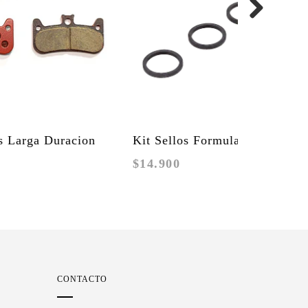
Kit Sellos Formula Cura 4
$14.900
(Caliper)
CONTACTO