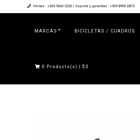
Ventas : +569 9666 5226 / Soporte y garantías : +569 8905 6873
MARCAS
BICICLETAS / CUADROS
0
Producto(s) |
$0