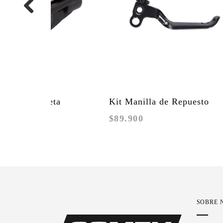
Kit Manilla de Repuesto
Adaptador 
$89.900
$29.900
Formula Cura TFRA / FCS
y Cura 4
SOBRE 