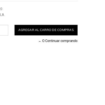
20
LA
← O Continuar comprando