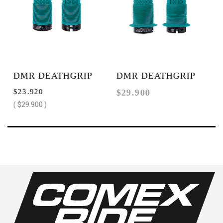
DMR DEATHGRIP
DMR DEATHGRIP
SE
$23.920
$29.900
$1
TRIBE
TRIBE FLANGE
B
( $29.900 )
FLANGELESS 20%
OFF