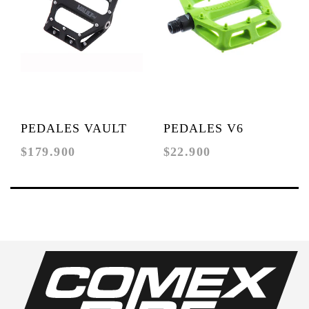
PEDALES VAULT
PEDALES V6
$179.900
$22.900
MAG NEGROS
GREEN