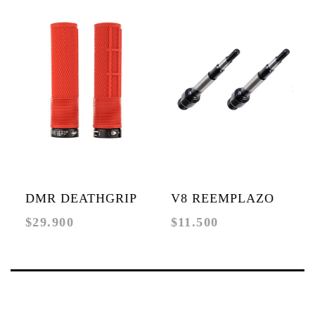
DMR DEATHGRIP
V8 REEMPLAZO
Ej
$29.900
$11.500
$3
RED FLANGELESS
DE EJES
20
( $4