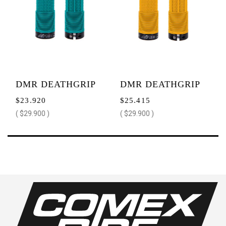
DMR DEATHGRIP
DMR DEATHGRIP
DM
$23.920
$25.415
$2
TRIBE
GUL YELLOW
S
( $29.900 )
( $29.900 )
FLANGELESS 20%
FLANGELESS 15%
FL
OFF
OFF