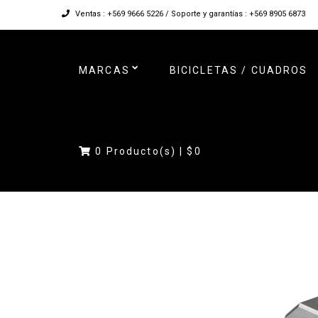
Ventas : +569 9666 5226 / Soporte y garantías : +569 8905 6873
MARCAS
BICICLETAS / CUADROS
0
Producto(s) |
$0