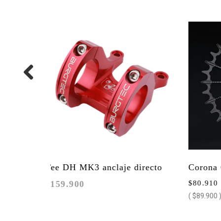
rise
Tee DH MK3 anclaje directo
Corona Gar
$159.900
$80.910
31.8mm
SRAM DM 
( $89.900 )