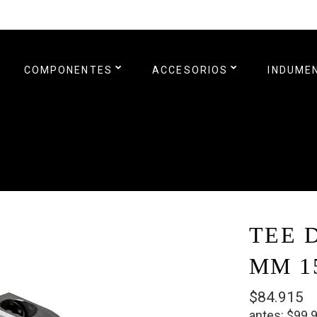
COMPONENTES
ACCESORIOS
INDUME
TEE 
MM 1
$84.915
antes:
$99.