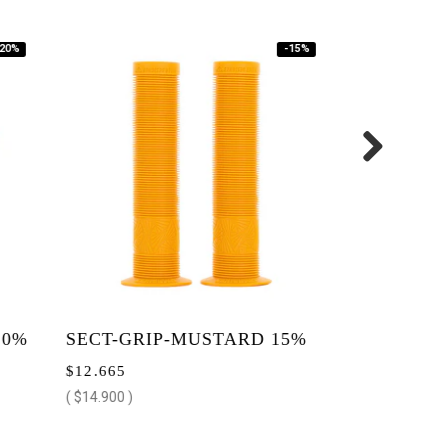
-15%
SECT-GRIP-MUSTARD 15%
$12.665
OFF
( $14.900 )