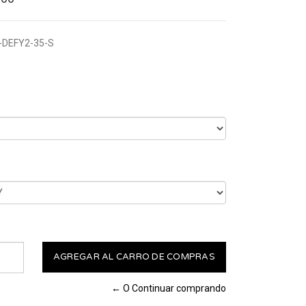
DEFY2-35-S
← O Continuar comprando