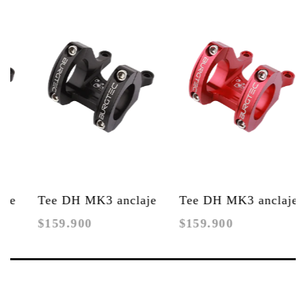
Tee DH MK3 anclaje
Tee DH MK3 anclaje
N
$159.900
$159.900
$3
directo 35mm / 45
directo 31.8mm
DE
mm Reach
R