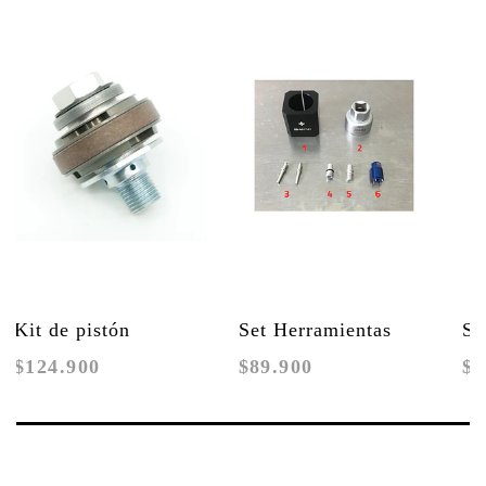
Kit de pistón
Set Herramientas
Sh
$124.900
$89.900
$9
principal Shock
Suspensión Formula
St
Formula MOD