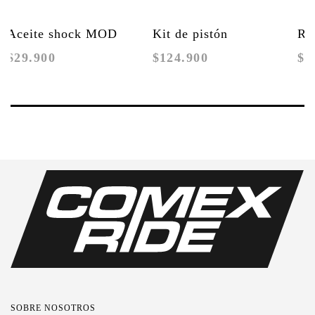
Aceite shock MOD
Kit de pistón
Re
$29.900
$124.900
$1
250ml
principal Shock
/ 
Formula MOD
Co
Fo
SOBRE NOSOTROS