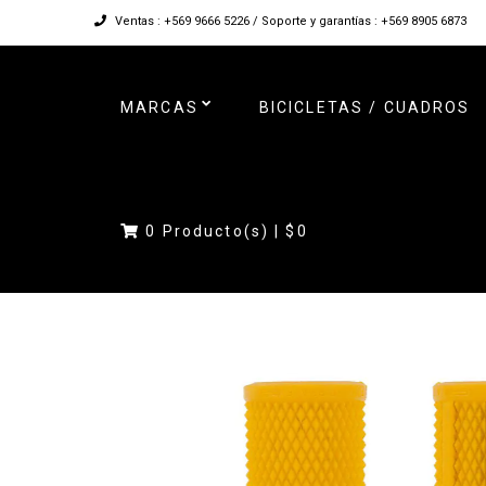
Ventas : +569 9666 5226 / Soporte y garantías : +569 8905 6873
MARCAS
BICICLETAS / CUADROS
0
Producto(s) |
$0