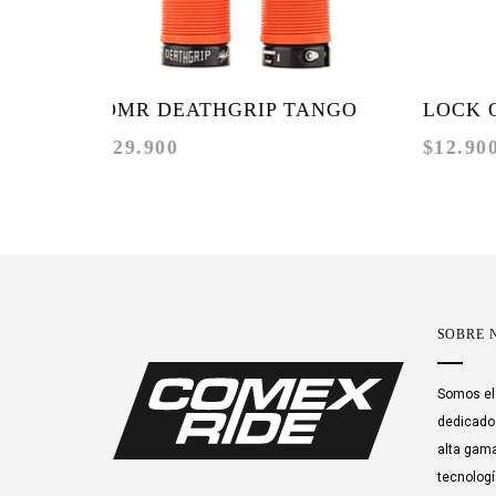
DMR DEATHGRIP TANGO
LOCK ON 
$29.900
$12.900
FLANGELESS
PURPLE
SOBRE 
Somos el 
dedicados
alta gama
tecnologí