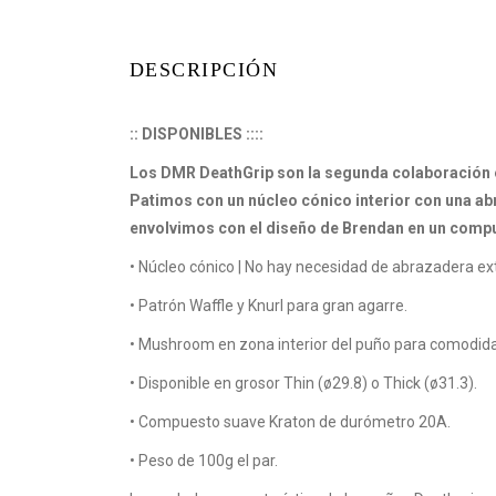
DESCRIPCIÓN
:: DISPONIBLES ::::
Los DMR DeathGrip son la segunda colaboración 
Patimos con un núcleo cónico interior con una a
envolvimos con el diseño de Brendan en un compu
• Núcleo cónico | No hay necesidad de abrazadera ext
• Patrón Waffle y Knurl para gran agarre.
• Mushroom en zona interior del puño para comodid
• Disponible en grosor Thin (ø29.8) o Thick (ø31.3).
• Compuesto suave Kraton de durómetro 20A.
• Peso de 100g el par.