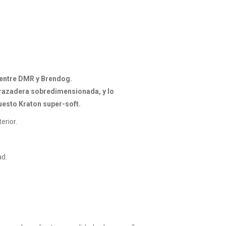
entre DMR y Brendog.
brazadera sobredimensionada, y lo
esto Kraton super-soft.
erior.
ad.