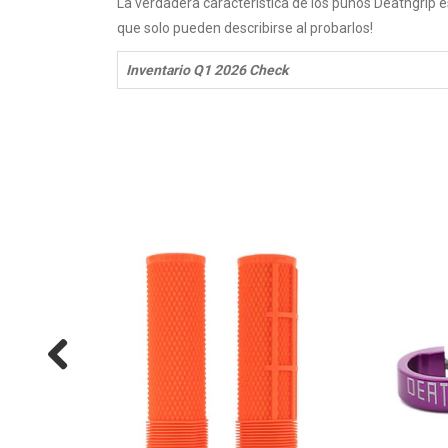
La verdadera característica de los puños Deathgrip
que solo pueden describirse al probarlos!
Inventario Q1 2026 Check
20%