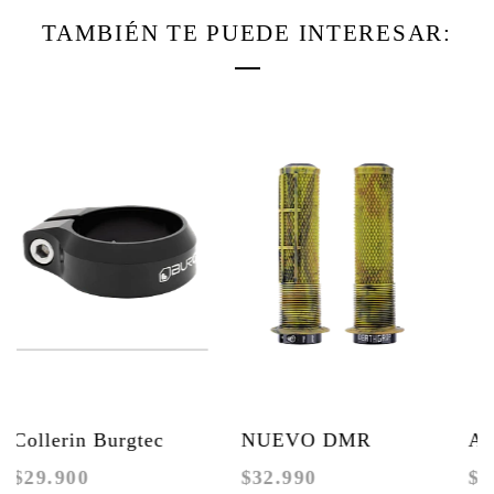
TAMBIÉN TE PUEDE INTERESAR:
Collerin Burgtec
NUEVO DMR
Ac
$29.900
$32.990
$2
[PRODUCTO
DEATHGRIP 2
25