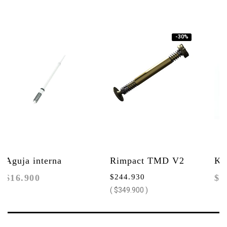
-30%
Aguja interna
Rimpact TMD V2
Kit
$16.900
$244.930
$1
vastago Shock MOD
Mass Damper
pr
( $349.900 )
Fo