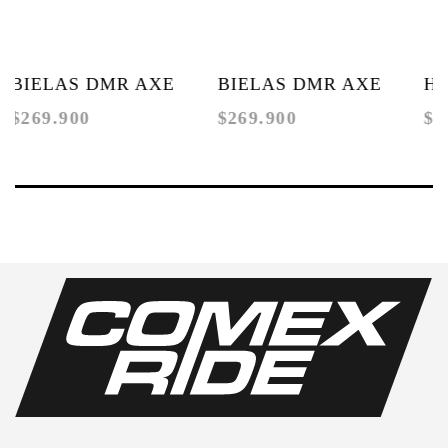
BIELAS DMR AXE
BIELAS DMR AXE
Ho
$269.900
$269.900
$1
LASER ENGRAVED
POLISHED
(Co