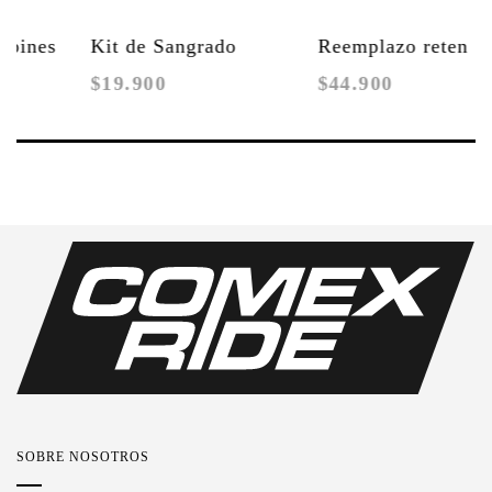
Kit de Sangrado
Reemplazo reten
Re
$19.900
$44.900
$2
Cartucho Hidráulico
principal Formula
F
Formula Selva
MOD / MOD Yoke
SOBRE NOSOTROS