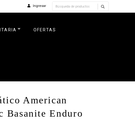
Ingresar
NTARIA
OFERTAS
tico American
ic Basanite Enduro