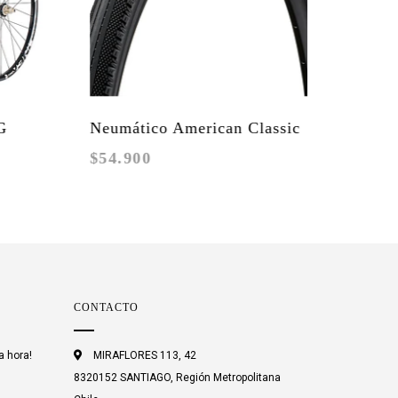
Neumático American Classic
$54.900
Kimberlite Gravel Black
CONTACTO
a hora!
MIRAFLORES 113, 42
8320152 SANTIAGO, Región Metropolitana