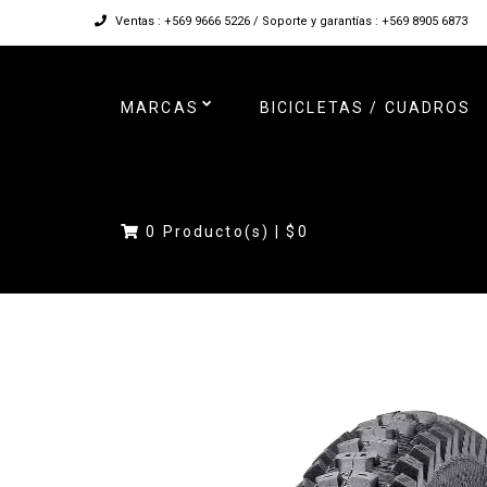
Ventas : +569 9666 5226 / Soporte y garantías : +569 8905 6873
MARCAS
BICICLETAS / CUADROS
0
Producto(s) |
$0