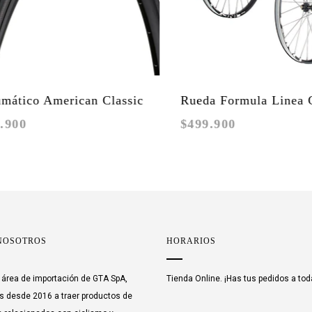
American Classic
Rueda Formula Linea G
$499.900
r TLR
Enduro y DH 27.5"
NOSOTROS
HORARIOS
área de importación de GTA SpA,
Tienda Online. ¡Has tus pedidos a tod
 desde 2016 a traer productos de